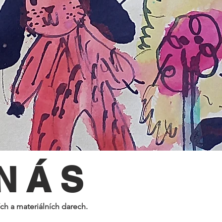
NÁS
ch a materiálních darech.