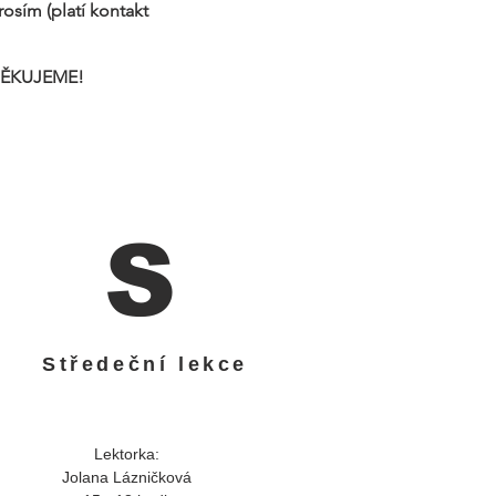
osím (platí kontakt
. DĚKUJEME!
S
Středeční lekce
Lektorka:
Jolana Lázničková