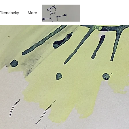
Přihlásit se
Víkendovky
More