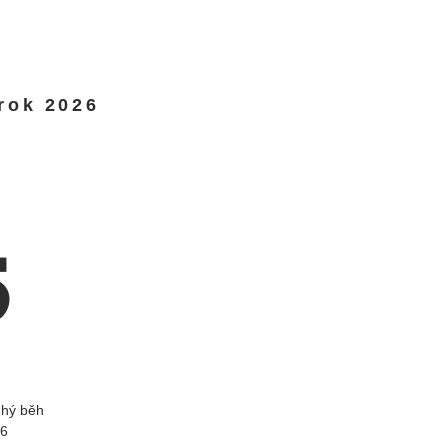
rok 2026
5
uhý běh
26