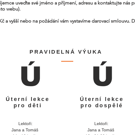
íjemce uveďte své jméno a příjmení, adresu a kontaktujte nás pr
to webu).
0 Kč a vyšší nebo na požádání vám vystavíme darovací smlouvu
PRAVIDELNÁ VÝUKA
Ú
Ú
Úterní lekce
Úterní lekce
pro děti
pro dospělé
Lektoři:
Lektoři:
Jana a Tomáš
Jana a Tomáš