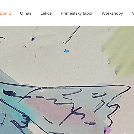
Domů
O nás
Lekce
Příměstský tábor
Workshopy