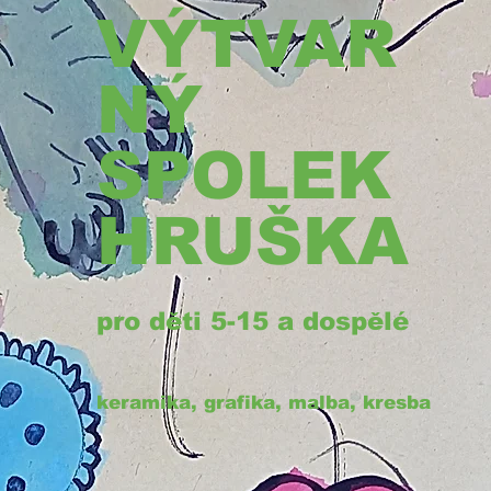
VÝTVAR
NÝ
SPOLEK
HRUŠKA
pro děti 5-15 a dospělé
keramika, grafika, malba, kresba