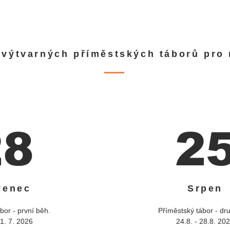
 výtvarných příměstských táborů pro 
28
2
venec
Srpen
bor - první běh.
Příměstský tábor - dr
31. 7. 2026
24.8. - 28.8. 20