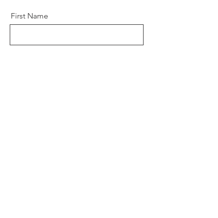
First Name
Last Name
Email
Message
Send